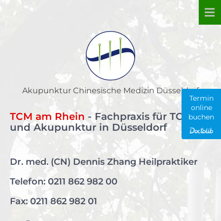
Skip
to
content
Akupunktur Chinesische Medizin Düsseldorf
Termin
online
TCM am Rhein
- Fachpraxis für TCM
buchen
und Akupunktur in Düsseldorf
Dr. med. (CN) Dennis Zhang Heilpraktiker
Telefon:
0211 862 982 00
Fax: 0211 862 982 01