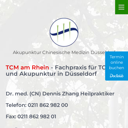
Skip
to
content
Akupunktur Chinesische Medizin Düsseldorf
Termin
online
TCM am Rhein
- Fachpraxis für TCM
buchen
und Akupunktur in Düsseldorf
Dr. med. (CN) Dennis Zhang Heilpraktiker
Telefon:
0211 862 982 00
Fax: 0211 862 982 01