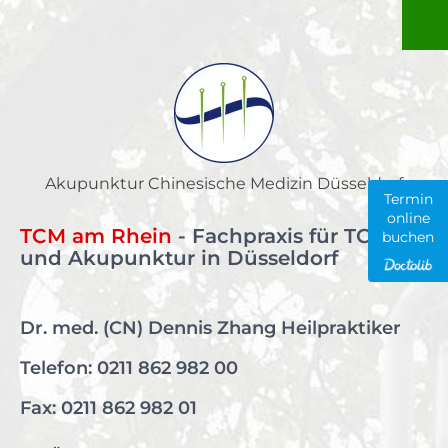
Skip
to
content
Akupunktur Chinesische Medizin Düsseldorf
Termin
online
TCM am Rhein
- Fachpraxis für TCM
buchen
und Akupunktur in Düsseldorf
Dr. med. (CN) Dennis Zhang Heilpraktiker
Telefon:
0211 862 982 00
Fax: 0211 862 982 01