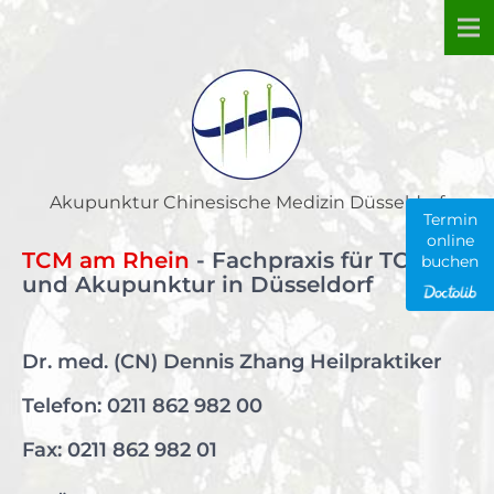
Skip
to
content
Akupunktur Chinesische Medizin Düsseldorf
Termin
online
TCM am Rhein
- Fachpraxis für TCM
buchen
und Akupunktur in Düsseldorf
Dr. med. (CN) Dennis Zhang Heilpraktiker
Telefon:
0211 862 982 00
Fax: 0211 862 982 01