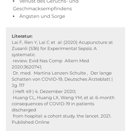
Verlust des Geruchs- und
Geschmacksempfindens
Ängsten und Sorge
Literatur:
Lai F, Ren Y, Lai C et  al: (2020) Acupuncture at 
Zusanli (S36) for Experimental Sepsis: A 
systematic 

 review. Evid Nas Comp  Altern Med 
2020:3620741;

 Dr. med.  Martina Lenzen-Schulte ,  Der lange 
Schatten von COVID-19, Deutsches Ärzteblatt | 
Jg. 117

 | Heft 49 | 4. Dezember 2020;

 Huang CL, Huang LX, Wang YM, et al. 6-month 
consequences of COVID-19 in patients 
discharged 

 from hospital: a cohort study. the lancet. 2021. 
Published Online