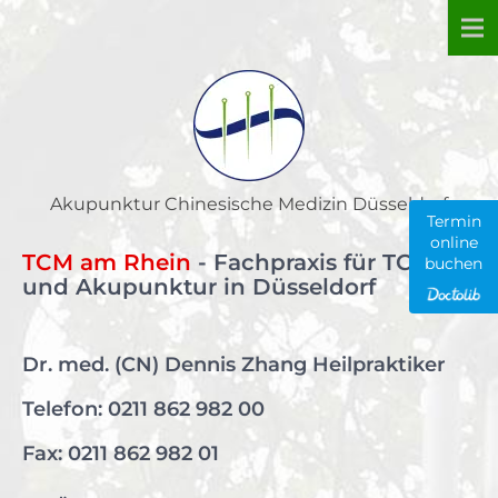
Skip
to
content
Akupunktur Chinesische Medizin Düsseldorf
Termin
online
TCM am Rhein
- Fachpraxis für TCM
buchen
und Akupunktur in Düsseldorf
Dr. med. (CN) Dennis Zhang Heilpraktiker
Telefon:
0211 862 982 00
Fax: 0211 862 982 01