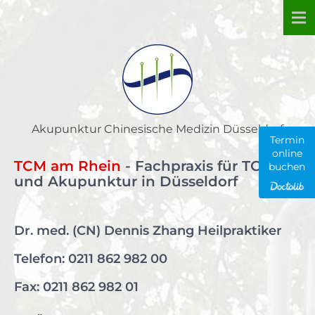
Skip
to
content
Akupunktur Chinesische Medizin Düsseldorf
Termin
online
TCM am Rhein
- Fachpraxis für TCM
buchen
und Akupunktur in Düsseldorf
Dr. med. (CN) Dennis Zhang Heilpraktiker
Telefon:
0211 862 982 00
Fax: 0211 862 982 01