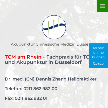
Skip
to
content
Akupunktur Chinesische Medizin Düsseldorf
Termin
online
TCM am Rhein
- Fachpraxis für TCM
buchen
und Akupunktur in Düsseldorf
Dr. med. (CN) Dennis Zhang Heilpraktiker
Telefon:
0211 862 982 00
Fax: 0211 862 982 01