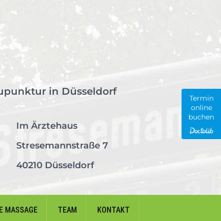
upunktur in Düsseldorf
Termin
online
buchen
Im Ärztehaus
Stresemannstraße 7
40210 Düsseldorf
E MASSAGE
TEAM
KONTAKT