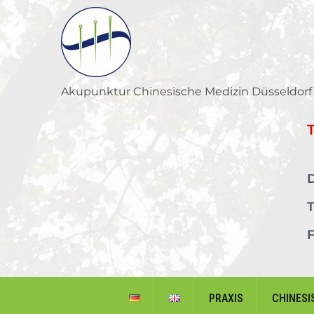
Skip
to
content
Akupunktur Chinesische Medizin Düsseldorf
D
T
F
PRAXIS
CHINESI