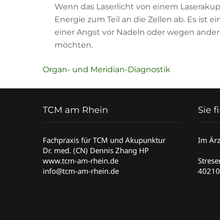
Wenn das Laserlicht von einem Laserakupun
Energie zum Teil an die Zellen ab. Es ist e
einer Angst vor Nadeln oder wegen ande
möchten.
Beitragsnavigation
Organ- und Meridian-Diagnostik
TCM am Rhein
Sie 
Fachpraxis für TCM und Akupunktur
Im Är
Dr. med. (CN) Dennis Zhang HP
www.tcm-am-rhein.de
Stres
info@tcm-am-rhein.de
40210