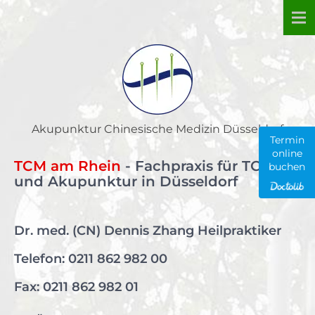
Skip
to
content
Akupunktur Chinesische Medizin Düsseldorf
Termin
online
TCM am Rhein
- Fachpraxis für TCM
buchen
und Akupunktur in Düsseldorf
Dr. med. (CN) Dennis Zhang Heilpraktiker
Telefon:
0211 862 982 00
Fax: 0211 862 982 01