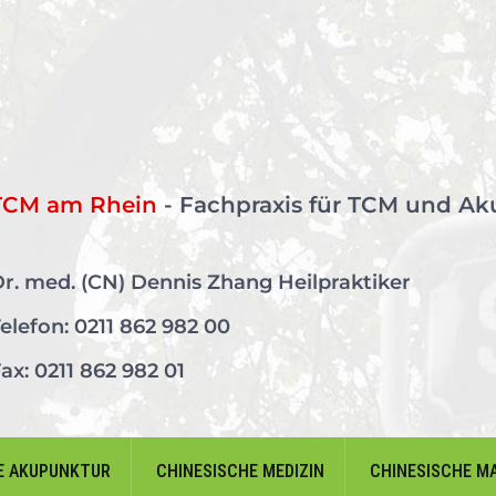
TCM am Rhein
- Fachpraxis für TCM und Ak
r. med. (CN) Dennis Zhang Heilpraktiker
elefon:
0211 862 982 00
ax: 0211 862 982 01
E AKUPUNKTUR
CHINESISCHE MEDIZIN
CHINESISCHE M