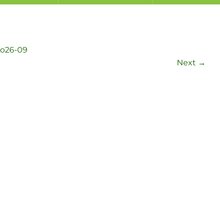
go26-09
Next
→