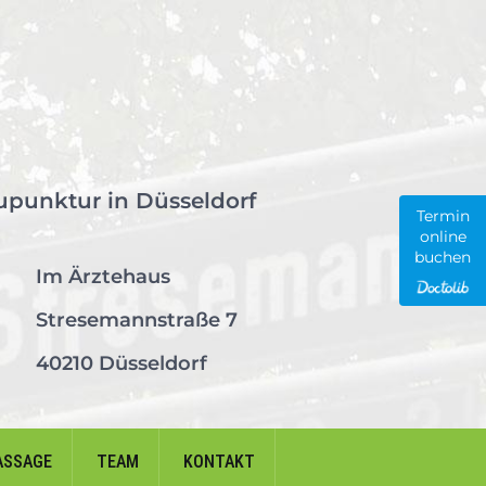
upunktur in Düsseldorf
Termin
online
buchen
Im Ärztehaus
Stresemannstraße 7
40210 Düsseldorf
ASSAGE
TEAM
KONTAKT