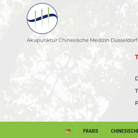
Skip
to
content
Akupunktur Chinesische Medizin Düsseldorf
D
T
F
PRAXIS
CHINESISCH